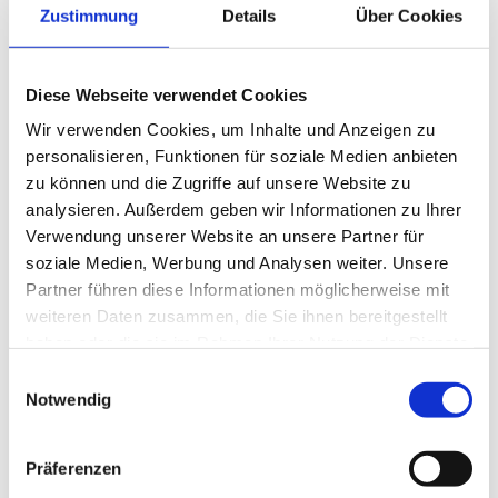
Zustimmung
Details
Über Cookies
Displaybefüllung, Containerentleerung! Leichte
Tätigkeit! Keine Berufsausbildung notwendig!
Einsatzort: Gildehaus/Ochtrup
Diese Webseite verwendet Cookies
Altersbegrenzung:keine
Wir verwenden Cookies, um Inhalte und Anzeigen zu
personalisieren, Funktionen für soziale Medien anbieten
Arbeitszeit: Tagschicht 08:00-17:00/ Vollzeit
zu können und die Zugriffe auf unsere Website zu
Vergütung: ab 15,50 € -16,50€, je nach Vorkenntnisse
analysieren. Außerdem geben wir Informationen zu Ihrer
Beginn:sofort
Verwendung unserer Website an unsere Partner für
soziale Medien, Werbung und Analysen weiter. Unsere
PKW / Führerschein:Von Vorteil/keine bedingung
Partner führen diese Informationen möglicherweise mit
aufgrund unseres Fahrdienstes
weiteren Daten zusammen, die Sie ihnen bereitgestellt
Bemerkung: Arbeitsort Bad Bentheim/Ochtrup
haben oder die sie im Rahmen Ihrer Nutzung der Dienste
gesammelt haben.
Kontakt: Herr Luda/Herr Peters (Schüttorf), Tel. +49
Einwilligungsauswahl
Notwendig
(5923) 968 388 4
Kontakt: Herr Peters/Herr Vöcker (Gronau), Tel. +49
Präferenzen
(2562) 7193531