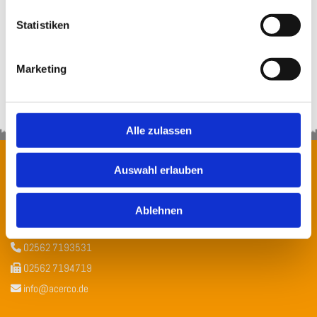
Statistiken
Marketing
Alle zulassen
Auswahl erlauben
acerco Personalmanagement GmbH
Gildehauser Straße 17
Ablehnen
48599 Gronau (Westf.)
02562 7193531

02562 7194719

info@acerco.de
