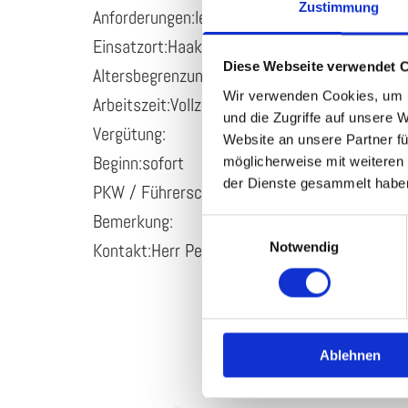
Zustimmung
Anforderungen:leichte Tätigkeit, Maschinenbe
Einsatzort:Haaksbergen
Diese Webseite verwendet 
Altersbegrenzung:keine
Wir verwenden Cookies, um I
Arbeitszeit:Vollzeit
und die Zugriffe auf unsere 
Vergütung:
Website an unsere Partner fü
Beginn:sofort
möglicherweise mit weiteren
der Dienste gesammelt habe
PKW / Führerschein:keine Bedingung
Bemerkung:
Einwilligungsauswahl
Kontakt:Herr Peters/Vöcker, Tel. +49 (25 62
Notwendig
Ablehnen