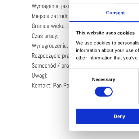
Wymagania: jazda po mieście, regularne godzi
Consent
Miejsce zatrudnienia: Gronau
Granica wieku: brak
This website uses cookies
Czas pracy:
We use cookies to personalis
Wynagrodzenie:
information about your use of
Rozpoczęcie pracy: do uzgodnienia
other information that you’ve
Samochód / prawo jazdy: tak/tak
Consent
Uwagi:
Necessary
Selection
Kontakt: Pan Peters / Pan Vöcker, tel. +49 (
Deny