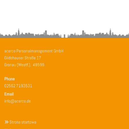
acerco Personalmanagement GmbH
Gildehauser Straße 17
Gronau (Westf.),
48599
Phone
02562 7193531
Email
info@acerco.de
Strona startowa
